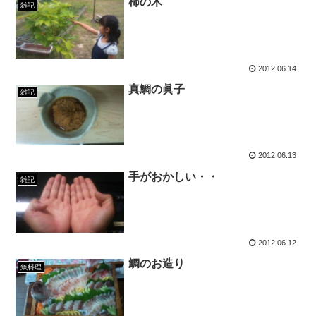
柿の木
雑記
2012.06.14
真鯛の眞子
雑記
2012.06.13
手がおかしい・・
雑記
2012.06.12
鯛のお造り
魚料理