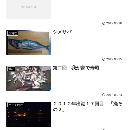
2012.06.26
シメサバ
魚料理
2012.06.25
第二回 我が家で寿司
雑記
2012.06.24
２０１２年出港１７回目 「漁そ
ボート釣行
の２」