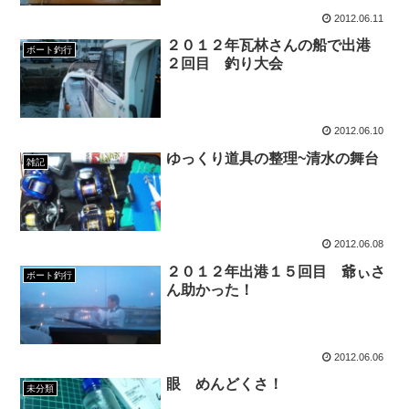
2012.06.11
２０１２年瓦林さんの船で出港
ボート釣行
２回目 釣り大会
2012.06.10
ゆっくり道具の整理~清水の舞台
雑記
2012.06.08
２０１２年出港１５回目 爺ぃさ
ボート釣行
ん助かった！
2012.06.06
眼 めんどくさ！
未分類