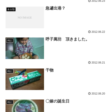
2012.06.23
急遽出港？
未分類
2012.06.22
呼子萬坊 頂きました。
雑記
2012.06.21
干物
雑記
2012.06.20
〇嫁の誕生日
雑記