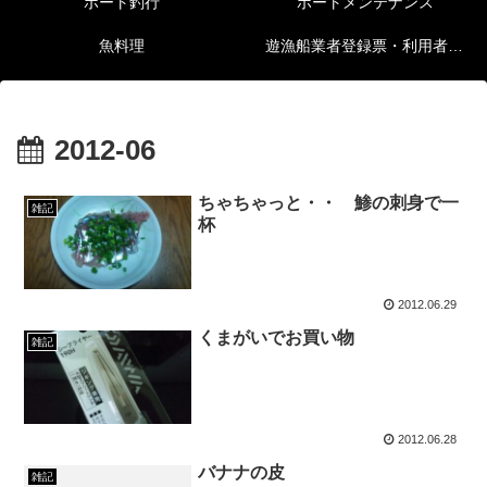
ボート釣行
ボートメンテナンス
魚料理
遊漁船業者登録票・利用者の安全確保等に関する情報
2012-06
ちゃちゃっと・・ 鯵の刺身で一
雑記
杯
2012.06.29
くまがいでお買い物
雑記
2012.06.28
バナナの皮
雑記