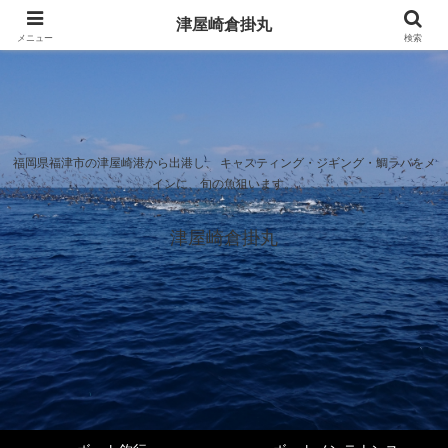
津屋崎倉掛丸
メニュー
検索
福岡県福津市の津屋崎港から出港し、 キャスティング・ジギング・鯛ラバをメ
インに、旬の魚狙います。
津屋崎倉掛丸