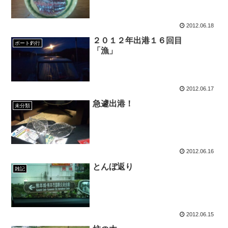
2012.06.18
２０１２年出港１６回目
ボート釣行
「漁」
2012.06.17
急遽出港！
未分類
2012.06.16
とんぼ返り
雑記
2012.06.15