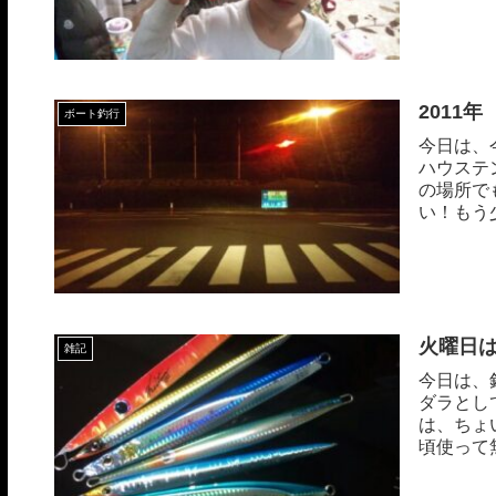
サ...
2011
ボート釣行
今日は、
ハウステ
の場所で
い！もう
火曜日
雑記
今日は、
ダラとし
は、ちょ
頃使って
で...