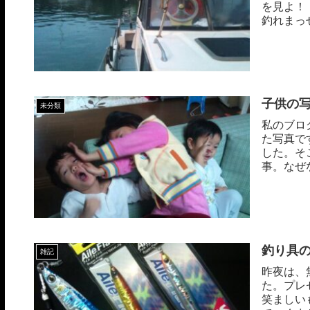
を見よ！
釣れまっせ！ T
子供の
未分類
私のブロ
た写真で
した。そ
事。なぜ
か...
釣り具
雑記
昨夜は、
た。プレ
笑ましい