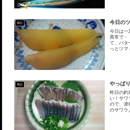
今日の
雑記
今日は一
異常で・
て、バタ
っとツマ
やっぱ
雑記
昨日の釣
い！サワ
ので、潜
のサワラ