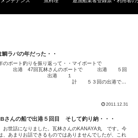
トメンテナンス
魚料理
遊漁船業者登録票・利用者の
年は鯛ラバの年だった・・
年のボート釣りを振り返って・・マイボートで
港 47回瓦林さんのボートで 出港 ５回
漁船 出港 １
 計 ５３回の出港でし
ひとえに、〇嫁をはじ...
2011.12.31
年KBさんの船で出港５回目 そして釣り納・・・
、お世話になりました。瓦林さんのKANAYA丸 です。今
は、あまりお話できるものではありませんでしたが、これ