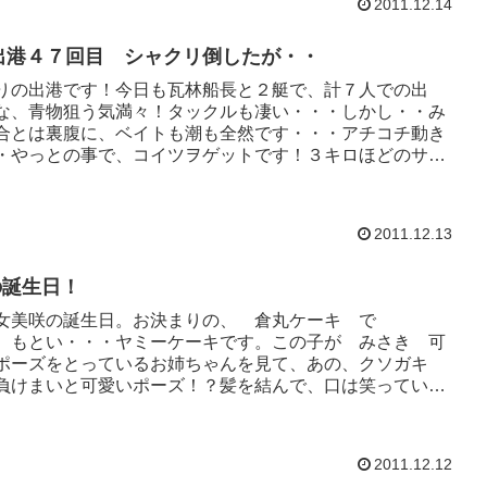
2011.12.14
年出港４７回目 シャクリ倒したが・・
りの出港です！今日も瓦林船長と２艇で、計７人での出
な、青物狙う気満々！タックルも凄い・・・しかし・・み
合とは裏腹に、ベイトも潮も全然です・・・アチコチ動き
・やっとの事で、コイツヲゲットです！３キロほどのサワ
2011.12.13
の誕生日！
女美咲の誕生日。お決まりの、 倉丸ケーキ で
 もとい・・・ヤミーケーキです。この子が みさき 可
ポーズをとっているお姉ちゃんを見て、あの、クソガキ
負けまいと可愛いポーズ！？髪を結んで、口は笑っている
..
2011.12.12