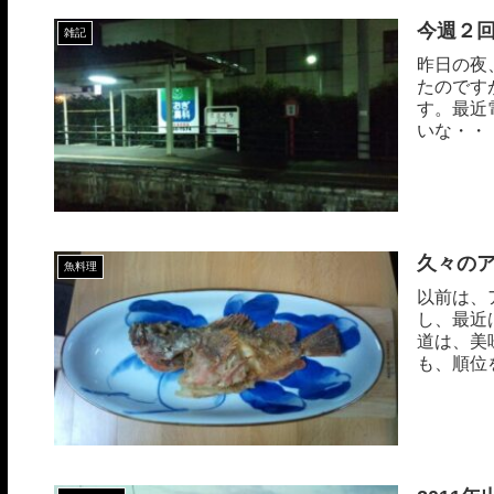
今週２
雑記
昨日の夜
たのです
す。最近
いな・・・ Twe
久々の
魚料理
以前は、
し、最近
道は、美
も、順位
な...