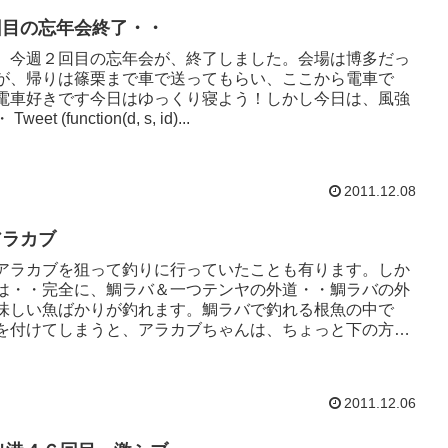
回目の忘年会終了・・
、今週２回目の忘年会が、終了しました。会場は博多だっ
が、帰りは篠栗まで車で送ってもらい、ここから電車で
電車好きです今日はゆっくり寝よう！しかし今日は、風強
et (function(d, s, id)...
2011.12.08
アラカブ
アラカブを狙って釣りに行っていたことも有ります。しか
は・・完全に、鯛ラバ＆一つテンヤの外道・・鯛ラバの外
味しい魚ばかりが釣れます。鯛ラバで釣れる根魚の中で
を付けてしまうと、アラカブちゃんは、ちょっと下の方か
2011.12.06