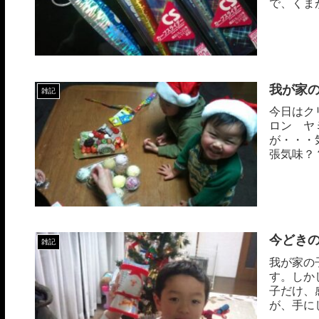
で、くま
今年...
我が家
雑記
今日はク
ロン ヤ
が・・・
張気味？
よ...
今どき
雑記
我が家の
す。しか
子だけ、
が、手に