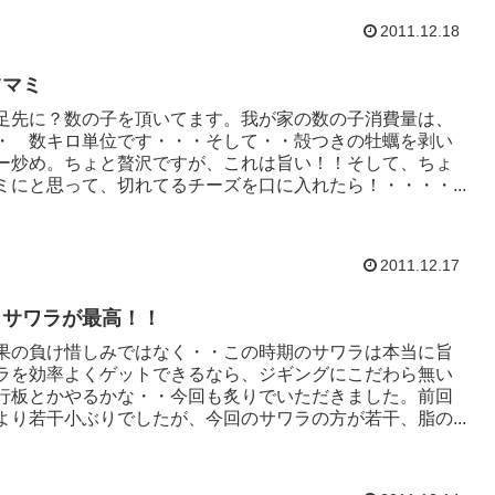
2011.12.18
ツマミ
足先に？数の子を頂いてます。我が家の数の子消費量は、
・ 数キロ単位です・・・そして・・殻つきの牡蠣を剥い
ー炒め。ちょと贅沢ですが、これは旨い！！そして、ちょ
ミにと思って、切れてるチーズを口に入れたら！・・・・...
2011.12.17
りサワラが最高！！
果の負け惜しみではなく・・この時期のサワラは本当に旨
ラを効率よくゲットできるなら、ジギングにこだわら無い
行板とかやるかな・・今回も炙りでいただきました。前回
より若干小ぶりでしたが、今回のサワラの方が若干、脂の...