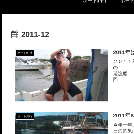
ボート釣行
ボー
2011-12
2011
ボート釣行
２０１１
の 出
遊
回
た。これも
2011
ボート釣行
今年一年
日の釣果