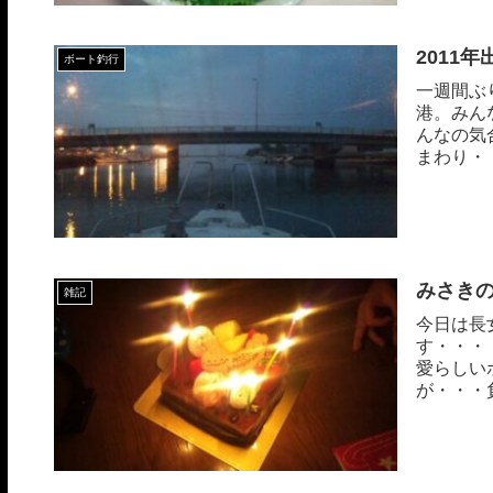
2011
ボート釣行
一週間ぶ
港。みん
んなの気
まわり・
ラ...
みさき
雑記
今日は長
す・・・
愛らしい
が・・・
けど、目つ.