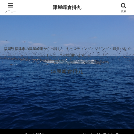
津屋崎倉掛丸
メニュー
検索
福岡県福津市の津屋崎港から出港し、 キャスティング・ジギング・鯛ラバをメ
インに、旬の魚狙います。
津屋崎倉掛丸