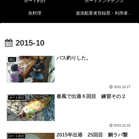
ボート釣行
ボートメンテナンス
魚料理
遊漁船業者登録票・利用者の安全確保等に関する情報
2015-10
バス釣りした。
雑記
2015.10.27
春風で出港６回目 練習その２
ボート釣行
2015.10.18
2015年出港 25回目 鯛ラバ撃
ボート釣行