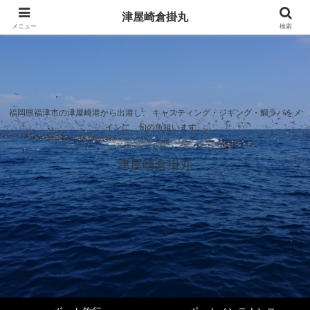
津屋崎倉掛丸
メニュー
検索
福岡県福津市の津屋崎港から出港し、 キャスティング・ジギング・鯛ラバをメ
インに、旬の魚狙います。
津屋崎倉掛丸