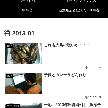
ボート釣行
ボートメンテナンス
魚料理
遊漁船業者登録票・利用者の安全確保等に関する情報
2013-01
これも大島の呪いか・・・
雑記
2013.01.31
子供とカレーうどん作り
雑記
2013.01.29
一応 2013年出港4回目 魚探チ
ボート釣行