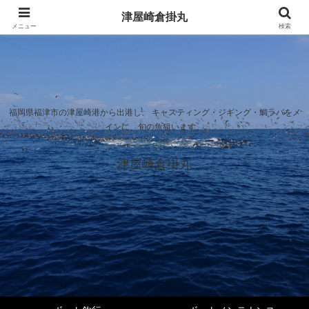
津屋崎倉掛丸
メニュー
検索
福岡県福津市の津屋崎港から出港し、 キャスティング・ジギング・鯛ラバをメ
インに、旬の魚狙います。
津屋崎倉掛丸