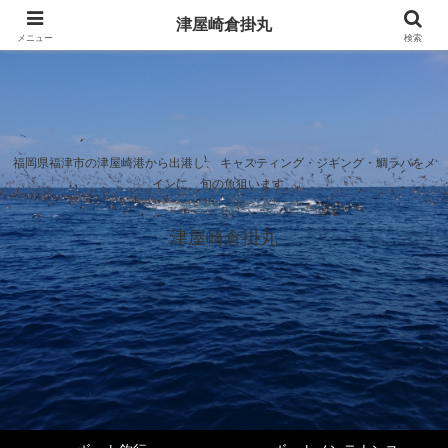
津屋崎倉掛丸
メニュー
検索
福岡県福津市の津屋崎港から出港し、 キャスティング・ジギング・鯛ラバをメ
インに、旬の魚狙います。
津屋崎倉掛丸