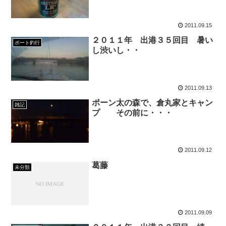
2011.09.15
２０１１年 出港３５回目 暑い
ボート釣行
し渋いし・・
2011.09.13
ポーン太の森で、倉丸家とキャン
雑記
プ その前に・・・
2011.09.12
葛藤
未分類
2011.09.09