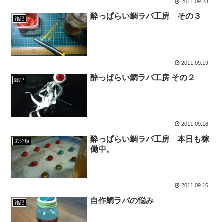
2011.09.23
酔っぱらい鯛ラバ工房 その３
雑記
2011.09.19
酔っぱらい鯛ラバ工房 その２
雑記
2011.09.18
酔っぱらい鯛ラバ工房 本日も稼
未分類
働中。
2011.09.16
自作鯛ラバの悩み
雑記