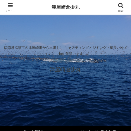
津屋崎倉掛丸
メニュー
検索
福岡県福津市の津屋崎港から出港し、 キャスティング・ジギング・鯛ラバをメ
インに、旬の魚狙います。
津屋崎倉掛丸