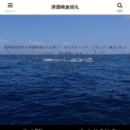
津屋崎倉掛丸
メニュー
検索
福岡県福津市の津屋崎港から出港し、 キャスティング・ジギング・鯛ラバをメ
インに、旬の魚狙います。
津屋崎倉掛丸