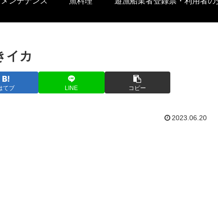
トメンテナンス
魚料理
遊漁船業者登録票・利用者の
きイカ
はてブ
LINE
コピー
2023.06.20