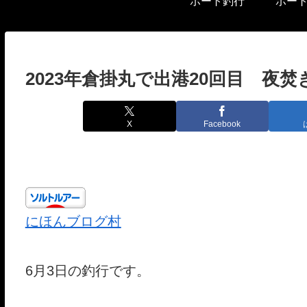
ボート釣行
ボー
2023年倉掛丸で出港20回目 夜焚
X
Facebook
にほんブログ村
6月3日の釣行です。