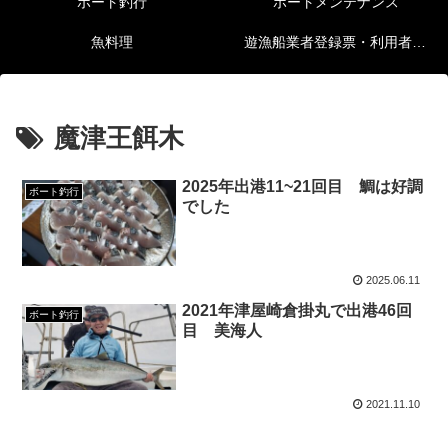
ボート釣行
ボートメンテナンス
魚料理
遊漁船業者登録票・利用者の安全確保等に関する情報
魔津王餌木
2025年出港11~21回目 鯛は好調
ボート釣行
でした
2025.06.11
2021年津屋崎倉掛丸で出港46回
ボート釣行
目 美海人
2021.11.10