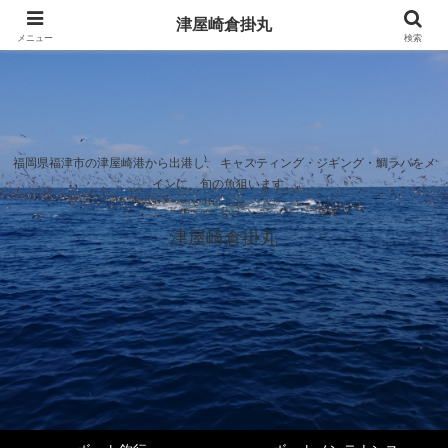
津屋崎倉掛丸
メニュー
検索
福岡県福津市の津屋崎港から出港し、 キャスティング・ジギング・鯛ラバをメ
インに、旬の魚狙います。
津屋崎倉掛丸