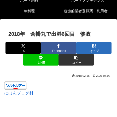
ボート釣行
ボートメンテナンス
魚料理
遊漁船業者登録票・利用者の安全確保等に関する情報
2018年 倉掛丸で出港6回目 惨敗
X
Facebook
はてブ
LINE
コピー
2018.02.16
2021.06.02
にほんブログ村