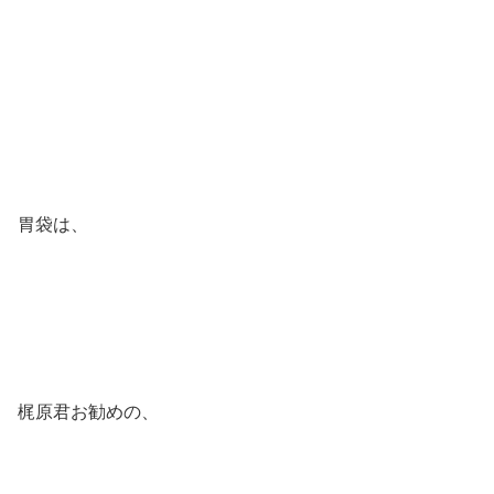
胃袋は、
梶原君お勧めの、