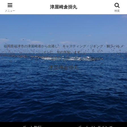
津屋崎倉掛丸
メニュー
検索
福岡県福津市の津屋崎港から出港し、 キャスティング・ジギング・鯛ラバをメ
インに、旬の魚狙います。
津屋崎倉掛丸