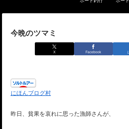
ボート釣行
ボー
今晩のツマミ
X
Facebook
にほんブログ村
昨日、貧果を哀れに思った漁師さんが、