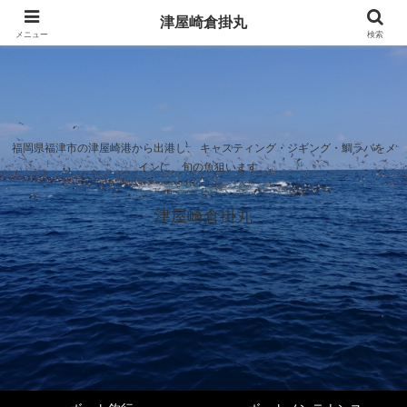
津屋崎倉掛丸
メニュー
検索
福岡県福津市の津屋崎港から出港し、 キャスティング・ジギング・鯛ラバをメ
インに、旬の魚狙います。
津屋崎倉掛丸