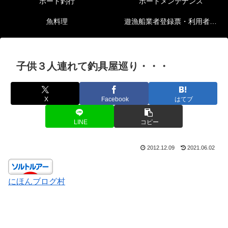
ボート釣行
ボートメンテナンス
魚料理
遊漁船業者登録票・利用者の安全確保等に関する情報
子供３人連れて釣具屋巡り・・・
X
Facebook
はてブ
LINE
コピー
2012.12.09
2021.06.02
にほんブログ村