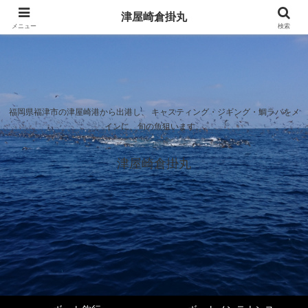
津屋崎倉掛丸
メニュー
検索
福岡県福津市の津屋崎港から出港し、 キャスティング・ジギング・鯛ラバをメ
インに、旬の魚狙います。
津屋崎倉掛丸