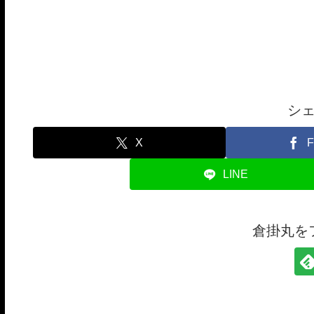
シ
X
F
LINE
倉掛丸を