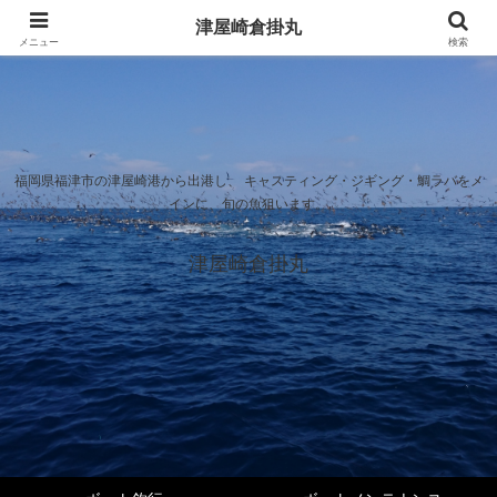
津屋崎倉掛丸
メニュー
検索
福岡県福津市の津屋崎港から出港し、 キャスティング・ジギング・鯛ラバをメ
インに、旬の魚狙います。
津屋崎倉掛丸