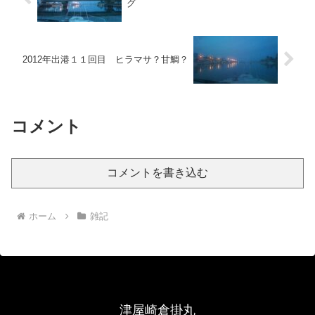
グ
2012年出港１１回目 ヒラマサ？甘鯛？
コメント
コメントを書き込む
ホーム
雑記
津屋崎倉掛丸