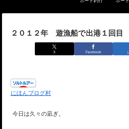
ボート釣行
ボー
２０１２年 遊漁船で出港１回
X
Facebook
にほんブログ村
今日は久々の凪ぎ。