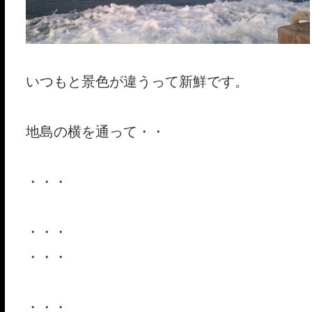
いつもと景色が違う
って新鮮です。
地島の横を通って・・
・・・
・・・
・・・
・・・